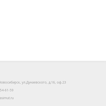
Новосибирск, ул.Дунаевского, д.16, оф.23
254-61-59
asimut.ru