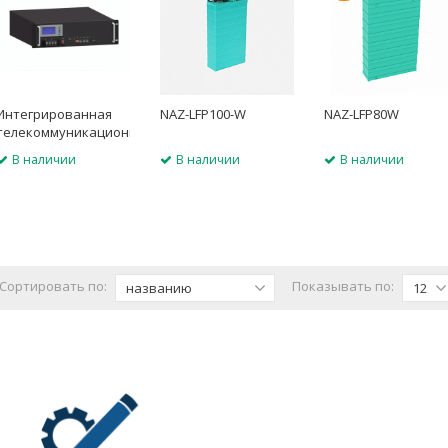
Интегрированная
NAZ-LFP100-W
NAZ-LFP80W
телекоммуникационная
система
В наличии
В наличии
В наличии
AZMFP48100TH
Сортировать по:
Показывать по:
названию
12