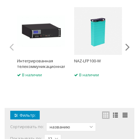
ХИ
Интегрированная
NAZ-LFP100-W
NAZ
телекоммуникационная
система AZMFP48100TH
В наличии
В наличии
В
Фильтр:
Сортировать по:
названию
Показывать по:
12